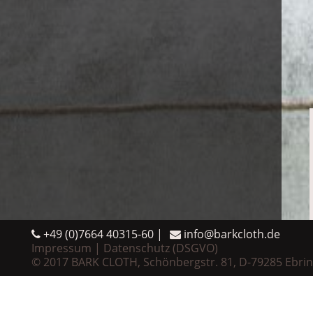
+49 (0)7664 40315-60
info@barkcloth.de
Impressum
Datenschutz (DSGVO)
© 2017 BARK CLOTH, Schönbergstr. 81, D-79285 Ebri