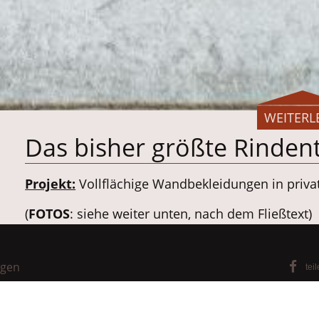
WEITERL
Das bisher größte Rindent
Projekt:
Vollflächige Wandbekleidungen in pri
(
FOTOS
: siehe weiter unten, nach dem Fließtext)
Die Bauherren
wünschten als Wandbekleidung inn
kulturellem Bezug. Diese sollten ästhetisch wert
ngen
tei
sozial nachhaltiger Produktion stammen. Dabei 
Maß gefertigt werden und aus einem "Guss" erfol