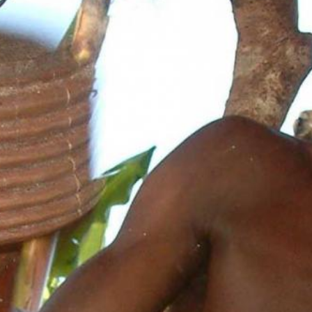
Aktuelles
BarkWorld
Shop