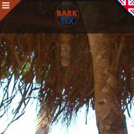
Produkte
Produkte Intro
BARK CLOTH
BARKTEX
®
VegaPlac
Projekte
Über uns
Über uns Intro
Kontakt
Auszeichnungen
Team
Philosophie & Leitbild