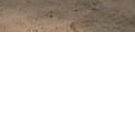
Faszination Natur
Ein Baumrindenvlies frei von
jeglichen Additiven. Archaische Natur.
Aus der Rinde eines Baums entsteht
genau ein Tuch. Die Rindenernte und
anschließende Bearbeitung erfolgen
ausschließlich handwerklich. Nur wenn
bei der Ernte und nachfolgenden
Fertigung des Rindentuchs geschulte
Hände am Werk waren, können wir Ihnen