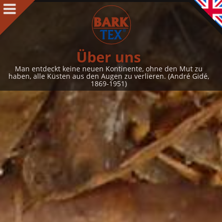
Produkte
Produkte Intro
BARK CLOTH
Über uns
BARKTEX
®
Man entdeckt keine neuen Kontinente, ohne den Mut zu
haben, alle Küsten aus den Augen zu verlieren. (André Gidé,
VegaPlac
1869-1951)
Projekte
Über uns
Über uns Intro
Kontakt
Auszeichnungen
Team
Philosophie & Leitbild