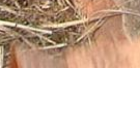
Eine interkulturelles
Familienunternehmen
– seit 1999
Archaische BioWerkstoffe,
wegweisende Prozesse