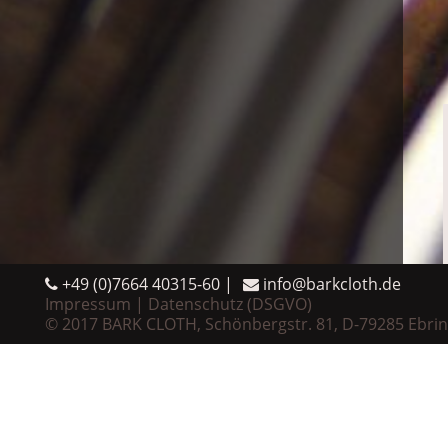
+49 (0)7664 40315-60
info@barkcloth.de
Impressum
Datenschutz (DSGVO)
© 2017 BARK CLOTH, Schönbergstr. 81, D-79285 Ebri