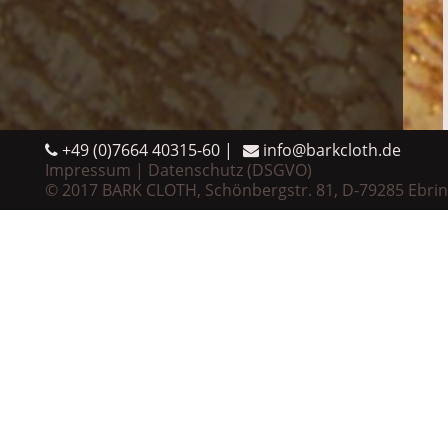
+49 (0)7664 40315-60
info@barkcloth.de
Impressum
Datenschutz (DSGVO)
© 2017 BARK CLOTH, Schönbergstr. 81, D-79285 Ebri