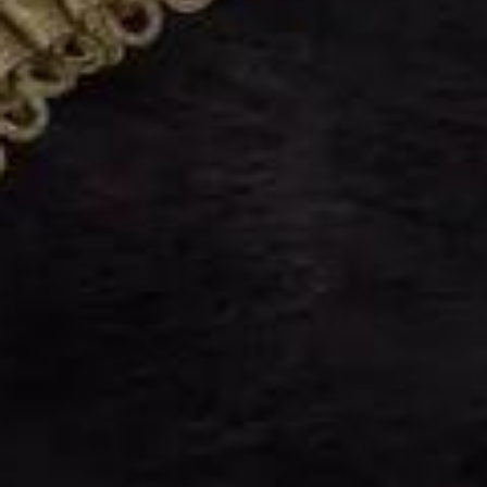
Aktuelles
BarkWorld
Shop