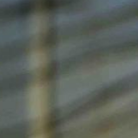
Aktuelles
BarkWorld
Shop