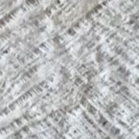
Aktuelles
BarkWorld
Shop