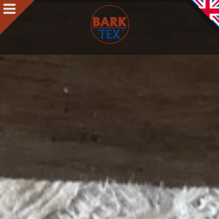
Produkte
Produkte Intro
BARK CLOTH
BARKTEX
®
VegaPlac
Projekte
Über uns
Über uns Intro
Kontakt
Auszeichnungen
Team
Philosophie & Leitbild