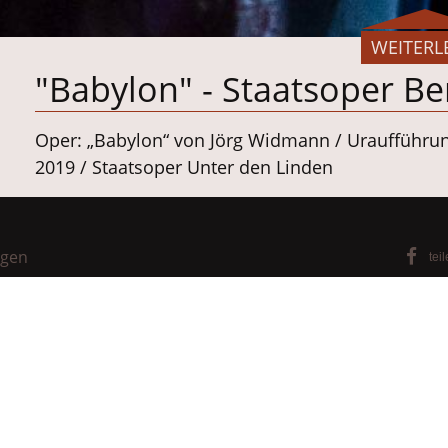
WEITERL
"Babylon" - Staatsoper Be
Oper: „Babylon“ von Jörg Widmann / Uraufführun
2019 / Staatsoper Unter den Linden
Mit freundlicher Genehmigung des Theaterfotog
Berlin
ngen
tei
Material:
BARK CLOTH_tradition_0131
Gesucht und gefunden wurde ein besonders archai
Kostüme. Kostümdirektorin Frau Birgit Wentsch u
fanden hier auch den Aspekt der ökologischen, k
Denn auch im Kostümbereich und Bühnenbau spie