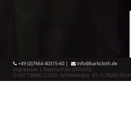
+49 (0)7664 40315-60
info@barkcloth.de
Impressum
Datenschutz (DSGVO)
© 2017 BARK CLOTH, Schönbergstr. 81, D-79285 Ebri