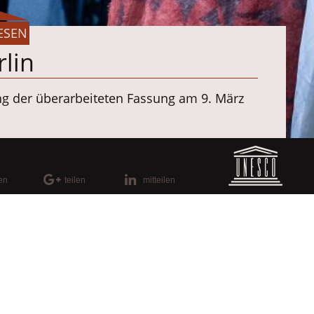
ESEN
rlin
g der überarbeiteten Fassung am 9. März
rafen
Arno Declair
und der
Staatsoper
len
teilen
mitteilen
sch wirkendes Material für die Priester-
nd ihre Assistentin Frau Carsta Köhler
omplett CO2-freien Produktion wichtig.
lt Nachhaltigkeit eine zunehmende Rolle.