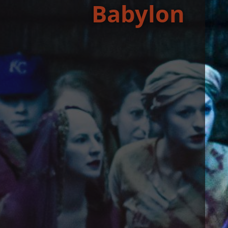
Ba­by­lon