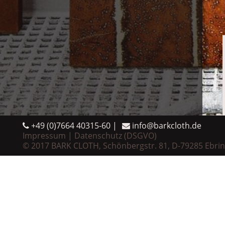
+49 (0)7664 40315-60
info@barkcloth.de
Impressum
Datenschutz (DSGVO)
© 2017 BARK CLOTH, Schönbergstr. 81, D-79285 Ebri