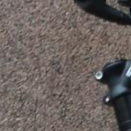
Aktuelles
BarkWorld
Shop