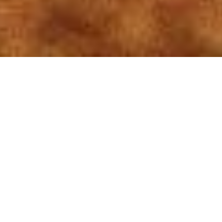
Schön. Schöner.
®
BARKTEX
®
BARKTEX
_aesthetics entsteht aus
dem traditionell gefertigten
Rindentuch Bark Cloth.
Durch diverse Techniken und
Ausrüstungen wird die tiefe Textur des
Rindentuchs betont oder seine
Oberfläche verfremdet und es so - in der