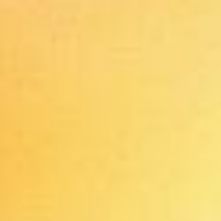
Team
Philosophie & Leitbild
Aktuelles
BarkWorld
Shop