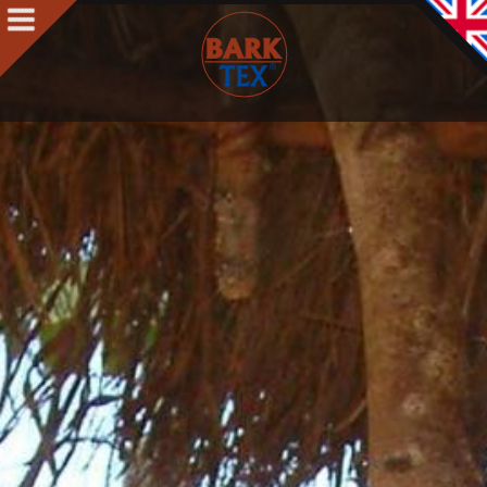
Produkte
Produkte Intro
BARK CLOTH
BARKTEX
®
VegaPlac
Projekte
Über uns
Über uns Intro
Kontakt
Auszeichnungen
Team
Philosophie & Leitbild