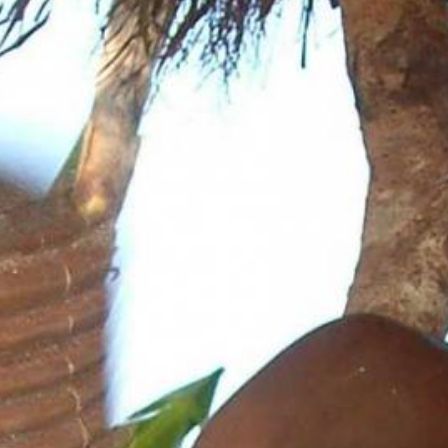
Aktuelles
BarkWorld
Shop