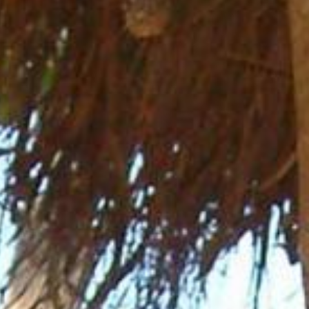
Aktuelles
BarkWorld
Shop