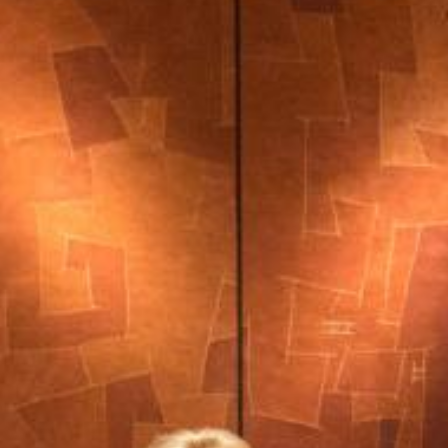
Aktuelles
BarkWorld
Shop