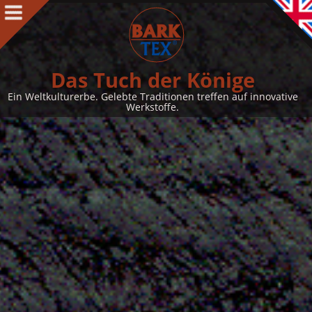
Produkte
Produkte Intro
BARK CLOTH
Das Tuch der Könige
BARKTEX
®
Ein Weltkulturerbe. Gelebte Traditionen treffen auf innovative
Werkstoffe.
VegaPlac
Projekte
Über uns
Über uns Intro
Kontakt
Auszeichnungen
Team
Philosophie & Leitbild