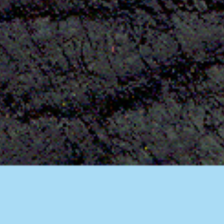
Aktuelles
BarkWorld
Shop